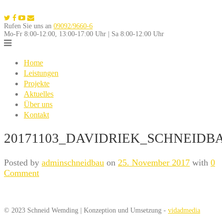
Skip
to
Rufen Sie uns an
09092/9660-6
content
Mo-Fr 8:00-12:00, 13:00-17:00 Uhr | Sa 8:00-12:00 Uhr
Home
Leistungen
Projekte
Aktuelles
Über uns
Kontakt
20171103_DAVIDRIEK_SCHNEIDBA
Posted by
adminschneidbau
on
25. November 2017
with
0
Comment
© 2023 Schneid Wemding | Konzeption und Umsetzung -
vidadmedia