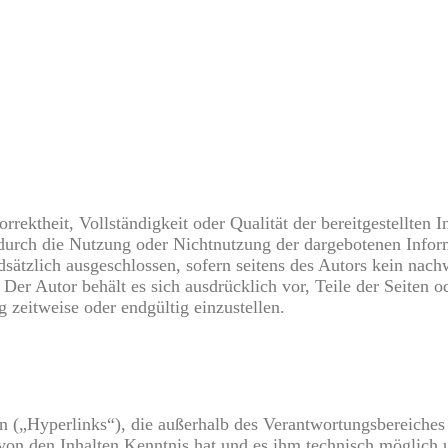
rrektheit, Vollständigkeit oder Qualität der bereitgestellte
ie durch die Nutzung oder Nichtnutzung der dargebotenen Info
sätzlich ausgeschlossen, sofern seitens des Autors kein nachw
h. Der Autor behält es sich ausdrücklich vor, Teile der Seite
 zeitweise oder endgültig einzustellen.
n („Hyperlinks“), die außerhalb des Verantwortungsbereiches
r von den Inhalten Kenntnis hat und es ihm technisch möglich