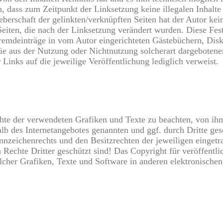
ch, dass zum Zeitpunkt der Linksetzung keine illegalen Inhalt
berschaft der gelinkten/verknüpften Seiten hat der Autor keine
Seiten, die nach der Linksetzung verändert wurden. Diese Fests
emdeinträge in vom Autor eingerichteten Gästebüchern, Diskus
ie aus der Nutzung oder Nichtnutzung solcherart dargebotener 
 Links auf die jeweilige Veröffentlichung lediglich verweist.
echte der verwendeten Grafiken und Texte zu beachten, von ihm
halb des Internetangebotes genannten und ggf. durch Dritte g
nzeichenrechts und den Besitzrechten der jeweiligen eingetr
Rechte Dritter geschützt sind! Das Copyright für veröffentlich
lcher Grafiken, Texte und Software in anderen elektronischen