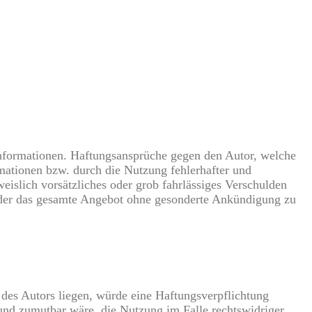
n Informationen. Haftungsansprüche gegen den Autor, welche
rmationen bzw. durch die Nutzung fehlerhafter und
eislich vorsätzliches oder grob fahrlässiges Verschulden
n oder das gesamte Angebot ohne gesonderte Ankündigung zu
 des Autors liegen, würde eine Haftungsverpflichtung
 und zumutbar wäre, die Nutzung im Falle rechtswidriger