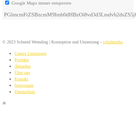
Google Maps immer entsperren
PGlmcmFtZSBzcmM9Imh0dHBzOi8vd3d3Lmdvb2dsZS
© 2023 Schneid Wemding | Konzeption und Umsetzung -
vidadmedia
Unsere Leistungen
Projekte
Aktuelles
Über uns
Kontakt
Impressum
Datenschutz