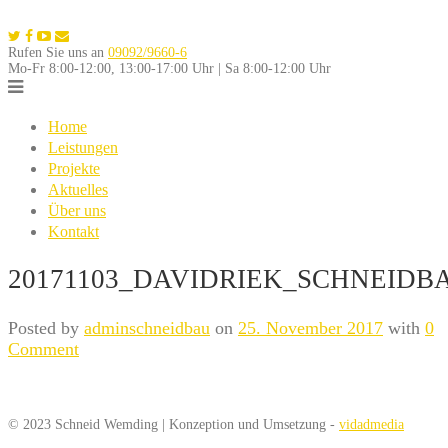
Skip
to
Rufen Sie uns an
09092/9660-6
content
Mo-Fr 8:00-12:00, 13:00-17:00 Uhr | Sa 8:00-12:00 Uhr
Home
Leistungen
Projekte
Aktuelles
Über uns
Kontakt
20171103_DAVIDRIEK_SCHNEIDBA
Posted by
adminschneidbau
on
25. November 2017
with
0
Comment
© 2023 Schneid Wemding | Konzeption und Umsetzung -
vidadmedia