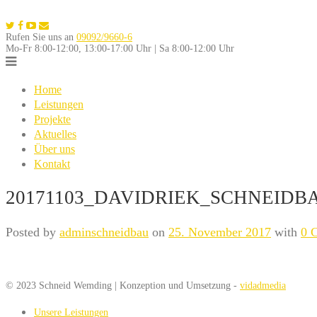
Skip
to
Rufen Sie uns an
09092/9660-6
content
Mo-Fr 8:00-12:00, 13:00-17:00 Uhr | Sa 8:00-12:00 Uhr
Home
Leistungen
Projekte
Aktuelles
Über uns
Kontakt
20171103_DAVIDRIEK_SCHNEIDBA
Posted by
adminschneidbau
on
25. November 2017
with
0 
© 2023 Schneid Wemding | Konzeption und Umsetzung -
vidadmedia
Unsere Leistungen