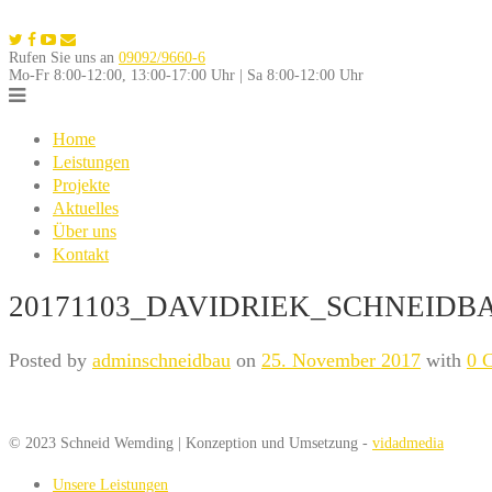
Skip
to
Rufen Sie uns an
09092/9660-6
content
Mo-Fr 8:00-12:00, 13:00-17:00 Uhr | Sa 8:00-12:00 Uhr
Home
Leistungen
Projekte
Aktuelles
Über uns
Kontakt
20171103_DAVIDRIEK_SCHNEIDBA
Posted by
adminschneidbau
on
25. November 2017
with
0 
© 2023 Schneid Wemding | Konzeption und Umsetzung -
vidadmedia
Unsere Leistungen