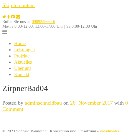
Skip to content
Rufen Sie uns an
09092/9660-6
Mo-Fr 8:00-12:00, 13:00-17:00 Uhr | Sa 8:00-12:00 Uhr
Home
Leistungen
Projekte
Aktuelles
Über uns
Kontakt
ZirpnerBad04
Posted by
adminschneidbau
on
26. November 2017
with
0
Comment
© 2023 Schneid Wemding | Konzeption und Umsetzung -
vidadmedia