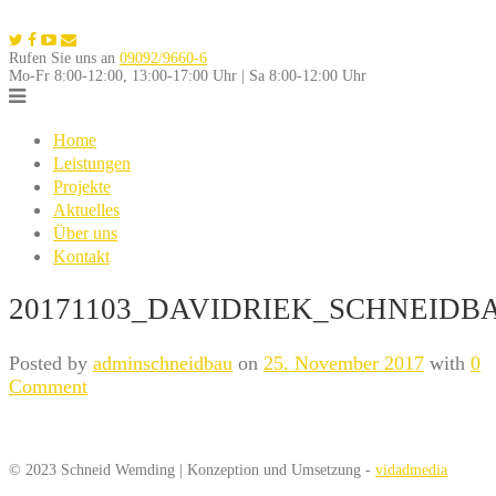
Skip
to
Rufen Sie uns an
09092/9660-6
content
Mo-Fr 8:00-12:00, 13:00-17:00 Uhr | Sa 8:00-12:00 Uhr
Home
Leistungen
Projekte
Aktuelles
Über uns
Kontakt
20171103_DAVIDRIEK_SCHNEIDBA
Posted by
adminschneidbau
on
25. November 2017
with
0
Comment
© 2023 Schneid Wemding | Konzeption und Umsetzung -
vidadmedia