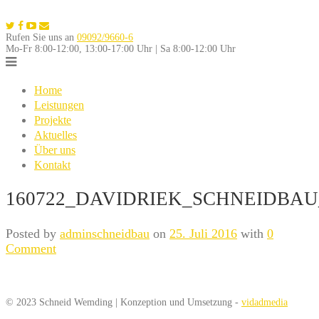
Skip
to
Rufen Sie uns an
09092/9660-6
content
Mo-Fr 8:00-12:00, 13:00-17:00 Uhr | Sa 8:00-12:00 Uhr
Home
Leistungen
Projekte
Aktuelles
Über uns
Kontakt
160722_DAVIDRIEK_SCHNEIDBAU
Posted by
adminschneidbau
on
25. Juli 2016
with
0
Comment
© 2023 Schneid Wemding | Konzeption und Umsetzung -
vidadmedia