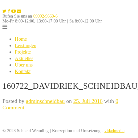
Skip
to
Rufen Sie uns an
09092/9660-6
content
Mo-Fr 8:00-12:00, 13:00-17:00 Uhr | Sa 8:00-12:00 Uhr
Home
Leistungen
Projekte
Aktuelles
Über uns
Kontakt
160722_DAVIDRIEK_SCHNEIDBAU
Posted by
adminschneidbau
on
25. Juli 2016
with
0
Comment
© 2023 Schneid Wemding | Konzeption und Umsetzung -
vidadmedia