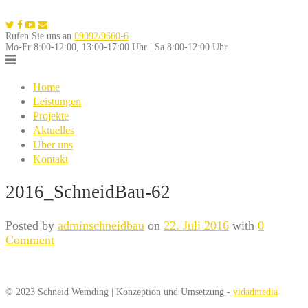
Skip
to
Rufen Sie uns an
09092/9660-6
content
Mo-Fr 8:00-12:00, 13:00-17:00 Uhr | Sa 8:00-12:00 Uhr
Home
Leistungen
Projekte
Aktuelles
Über uns
Kontakt
2016_SchneidBau-62
Posted by
adminschneidbau
on
22. Juli 2016
with
0
Comment
© 2023 Schneid Wemding | Konzeption und Umsetzung -
vidadmedia