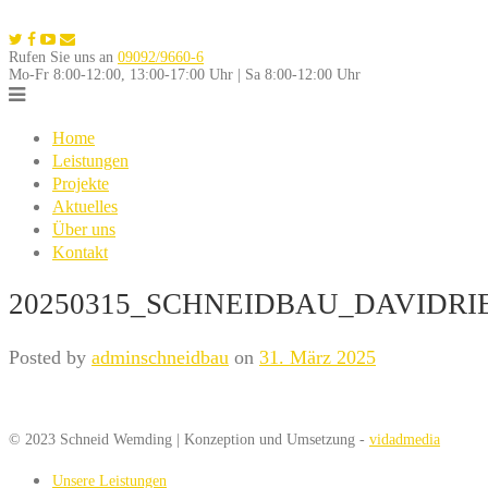
Skip
to
Rufen Sie uns an
09092/9660-6
content
Mo-Fr 8:00-12:00, 13:00-17:00 Uhr | Sa 8:00-12:00 Uhr
Home
Leistungen
Projekte
Aktuelles
Über uns
Kontakt
20250315_SCHNEIDBAU_DAVIDRI
Posted by
adminschneidbau
on
31. März 2025
© 2023 Schneid Wemding | Konzeption und Umsetzung -
vidadmedia
Unsere Leistungen