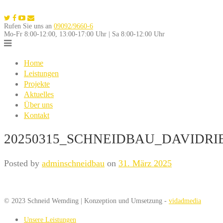
Skip
to
Rufen Sie uns an
09092/9660-6
content
Mo-Fr 8:00-12:00, 13:00-17:00 Uhr | Sa 8:00-12:00 Uhr
Home
Leistungen
Projekte
Aktuelles
Über uns
Kontakt
20250315_SCHNEIDBAU_DAVIDRI
Posted by
adminschneidbau
on
31. März 2025
© 2023 Schneid Wemding | Konzeption und Umsetzung -
vidadmedia
Unsere Leistungen