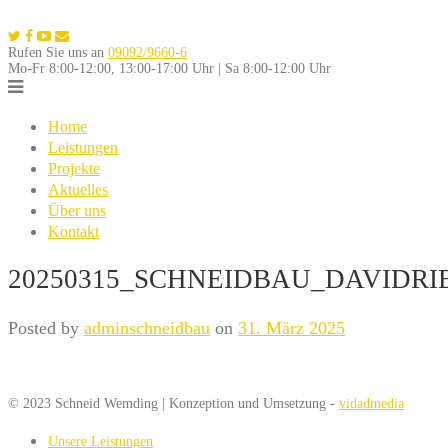
Skip
to
Rufen Sie uns an
09092/9660-6
content
Mo-Fr 8:00-12:00, 13:00-17:00 Uhr | Sa 8:00-12:00 Uhr
Home
Leistungen
Projekte
Aktuelles
Über uns
Kontakt
20250315_SCHNEIDBAU_DAVIDRI
Posted by
adminschneidbau
on
31. März 2025
© 2023 Schneid Wemding | Konzeption und Umsetzung -
vidadmedia
Unsere Leistungen