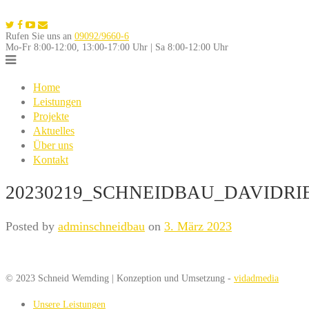
Skip
to
Rufen Sie uns an
09092/9660-6
content
Mo-Fr 8:00-12:00, 13:00-17:00 Uhr | Sa 8:00-12:00 Uhr
Home
Leistungen
Projekte
Aktuelles
Über uns
Kontakt
20230219_SCHNEIDBAU_DAVIDRI
Posted by
adminschneidbau
on
3. März 2023
© 2023 Schneid Wemding | Konzeption und Umsetzung -
vidadmedia
Unsere Leistungen