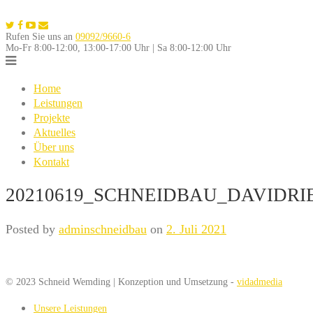
Skip
to
Rufen Sie uns an
09092/9660-6
content
Mo-Fr 8:00-12:00, 13:00-17:00 Uhr | Sa 8:00-12:00 Uhr
Home
Leistungen
Projekte
Aktuelles
Über uns
Kontakt
20210619_SCHNEIDBAU_DAVIDRIE
Posted by
adminschneidbau
on
2. Juli 2021
© 2023 Schneid Wemding | Konzeption und Umsetzung -
vidadmedia
Unsere Leistungen