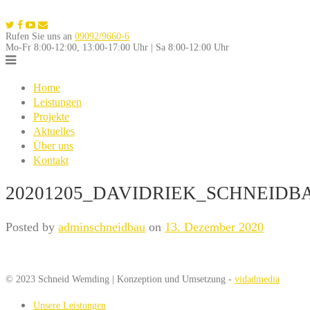
Skip
to
Rufen Sie uns an
09092/9660-6
content
Mo-Fr 8:00-12:00, 13:00-17:00 Uhr | Sa 8:00-12:00 Uhr
Home
Leistungen
Projekte
Aktuelles
Über uns
Kontakt
20201205_DAVIDRIEK_SCHNEIDB
Posted by
adminschneidbau
on
13. Dezember 2020
© 2023 Schneid Wemding | Konzeption und Umsetzung -
vidadmedia
Unsere Leistungen