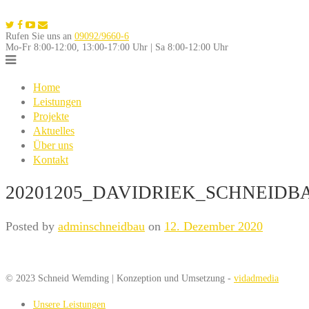
Skip
to
Rufen Sie uns an
09092/9660-6
content
Mo-Fr 8:00-12:00, 13:00-17:00 Uhr | Sa 8:00-12:00 Uhr
Home
Leistungen
Projekte
Aktuelles
Über uns
Kontakt
20201205_DAVIDRIEK_SCHNEIDB
Posted by
adminschneidbau
on
12. Dezember 2020
© 2023 Schneid Wemding | Konzeption und Umsetzung -
vidadmedia
Unsere Leistungen