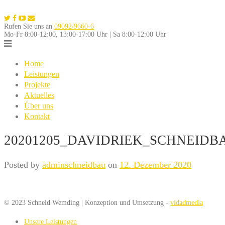
Skip
to
Rufen Sie uns an
09092/9660-6
content
Mo-Fr 8:00-12:00, 13:00-17:00 Uhr | Sa 8:00-12:00 Uhr
Home
Leistungen
Projekte
Aktuelles
Über uns
Kontakt
20201205_DAVIDRIEK_SCHNEIDB
Posted by
adminschneidbau
on
12. Dezember 2020
© 2023 Schneid Wemding | Konzeption und Umsetzung -
vidadmedia
Unsere Leistungen