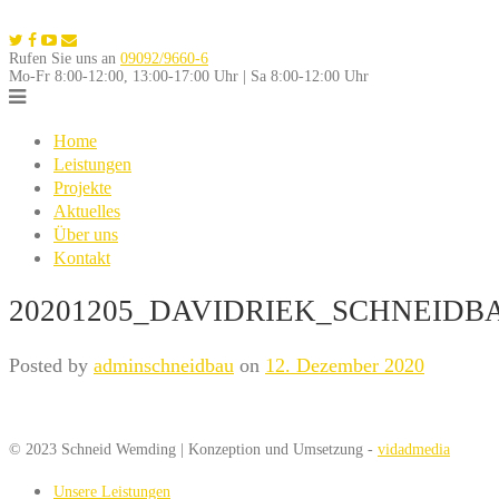
Skip
to
Rufen Sie uns an
09092/9660-6
content
Mo-Fr 8:00-12:00, 13:00-17:00 Uhr | Sa 8:00-12:00 Uhr
Home
Leistungen
Projekte
Aktuelles
Über uns
Kontakt
20201205_DAVIDRIEK_SCHNEIDB
Posted by
adminschneidbau
on
12. Dezember 2020
© 2023 Schneid Wemding | Konzeption und Umsetzung -
vidadmedia
Unsere Leistungen