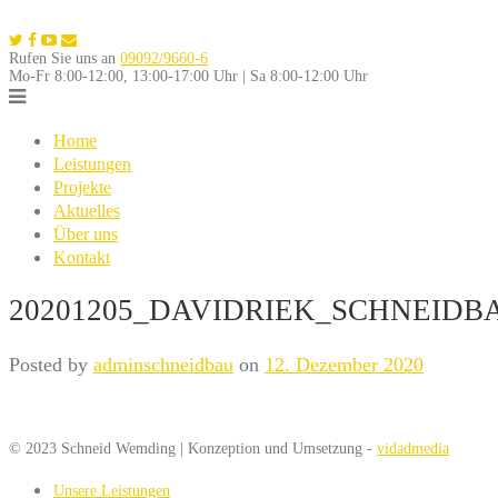
Skip
to
Rufen Sie uns an
09092/9660-6
content
Mo-Fr 8:00-12:00, 13:00-17:00 Uhr | Sa 8:00-12:00 Uhr
Home
Leistungen
Projekte
Aktuelles
Über uns
Kontakt
20201205_DAVIDRIEK_SCHNEIDB
Posted by
adminschneidbau
on
12. Dezember 2020
© 2023 Schneid Wemding | Konzeption und Umsetzung -
vidadmedia
Unsere Leistungen