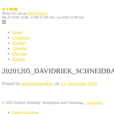
Skip
to
Rufen Sie uns an
09092/9660-6
content
Mo-Fr 8:00-12:00, 13:00-17:00 Uhr | Sa 8:00-12:00 Uhr
Home
Leistungen
Projekte
Aktuelles
Über uns
Kontakt
20201205_DAVIDRIEK_SCHNEIDB
Posted by
adminschneidbau
on
12. Dezember 2020
© 2023 Schneid Wemding | Konzeption und Umsetzung -
vidadmedia
Unsere Leistungen