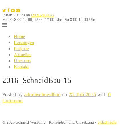
Skip
to
Rufen Sie uns an
09092/9660-6
content
Mo-Fr 8:00-12:00, 13:00-17:00 Uhr | Sa 8:00-12:00 Uhr
Home
Leistungen
Projekte
Aktuelles
Über uns
Kontakt
2016_SchneidBau-15
Posted by
adminschneidbau
on
25. Juli 2016
with
0
Comment
© 2023 Schneid Wemding | Konzeption und Umsetzung -
vidadmedia