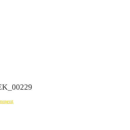
EK_00229
mment