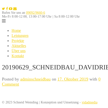
Skip
to
Rufen Sie uns an
09092/9660-6
content
Mo-Fr 8:00-12:00, 13:00-17:00 Uhr | Sa 8:00-12:00 Uhr
Home
Leistungen
Projekte
Aktuelles
Über uns
Kontakt
20190629_SCHNEIDBAU_DAVIDRI
Posted by
adminschneidbau
on
17. Oktober 2019
with
0
Comment
© 2023 Schneid Wemding | Konzeption und Umsetzung -
vidadmedia