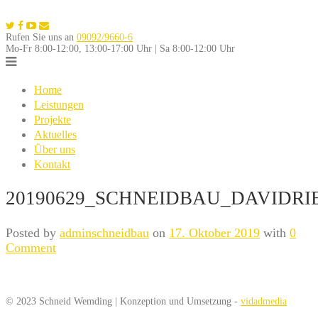
Skip
to
Rufen Sie uns an
09092/9660-6
content
Mo-Fr 8:00-12:00, 13:00-17:00 Uhr | Sa 8:00-12:00 Uhr
Home
Leistungen
Projekte
Aktuelles
Über uns
Kontakt
20190629_SCHNEIDBAU_DAVIDRI
Posted by
adminschneidbau
on
17. Oktober 2019
with
0
Comment
© 2023 Schneid Wemding | Konzeption und Umsetzung -
vidadmedia