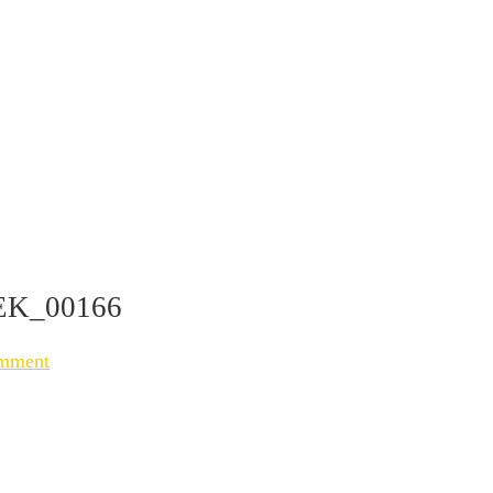
EK_00166
mment