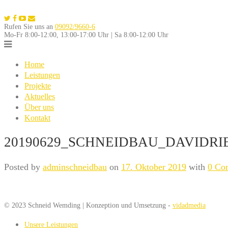
Skip
to
Rufen Sie uns an
09092/9660-6
content
Mo-Fr 8:00-12:00, 13:00-17:00 Uhr | Sa 8:00-12:00 Uhr
Home
Leistungen
Projekte
Aktuelles
Über uns
Kontakt
20190629_SCHNEIDBAU_DAVIDRI
Posted by
adminschneidbau
on
17. Oktober 2019
with
0 Co
© 2023 Schneid Wemding | Konzeption und Umsetzung -
vidadmedia
Unsere Leistungen