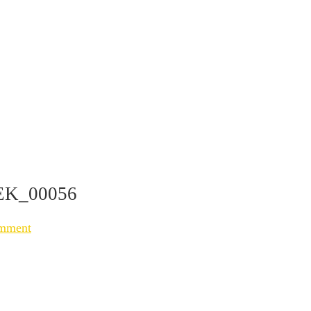
EK_00056
mment