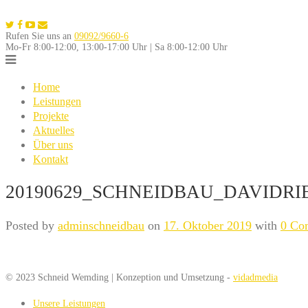
Skip
to
Rufen Sie uns an
09092/9660-6
content
Mo-Fr 8:00-12:00, 13:00-17:00 Uhr | Sa 8:00-12:00 Uhr
Home
Leistungen
Projekte
Aktuelles
Über uns
Kontakt
20190629_SCHNEIDBAU_DAVIDRI
Posted by
adminschneidbau
on
17. Oktober 2019
with
0 Co
© 2023 Schneid Wemding | Konzeption und Umsetzung -
vidadmedia
Unsere Leistungen