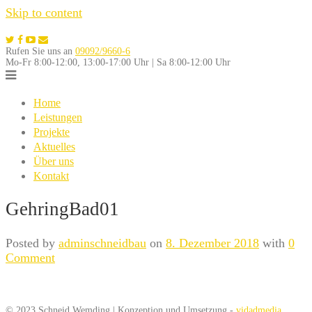
Skip to content
Rufen Sie uns an
09092/9660-6
Mo-Fr 8:00-12:00, 13:00-17:00 Uhr | Sa 8:00-12:00 Uhr
Home
Leistungen
Projekte
Aktuelles
Über uns
Kontakt
GehringBad01
Posted by
adminschneidbau
on
8. Dezember 2018
with
0
Comment
© 2023 Schneid Wemding | Konzeption und Umsetzung -
vidadmedia