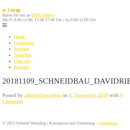
Skip
to
Rufen Sie uns an
09092/9660-6
content
Mo-Fr 8:00-12:00, 13:00-17:00 Uhr | Sa 8:00-12:00 Uhr
Home
Leistungen
Projekte
Aktuelles
Über uns
Kontakt
20181109_SCHNEIDBAU_DAVIDRIE
Posted by
adminschneidbau
on
8. Dezember 2018
with
0
Comment
© 2023 Schneid Wemding | Konzeption und Umsetzung -
vidadmedia