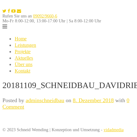
Skip
to
Rufen Sie uns an
09092/9660-6
content
Mo-Fr 8:00-12:00, 13:00-17:00 Uhr | Sa 8:00-12:00 Uhr
Home
Leistungen
Projekte
Aktuelles
Über uns
Kontakt
20181109_SCHNEIDBAU_DAVIDRIE
Posted by
adminschneidbau
on
8. Dezember 2018
with
0
Comment
© 2023 Schneid Wemding | Konzeption und Umsetzung -
vidadmedia