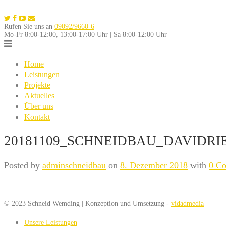
Skip
to
Rufen Sie uns an
09092/9660-6
content
Mo-Fr 8:00-12:00, 13:00-17:00 Uhr | Sa 8:00-12:00 Uhr
Home
Leistungen
Projekte
Aktuelles
Über uns
Kontakt
20181109_SCHNEIDBAU_DAVIDRIE
Posted by
adminschneidbau
on
8. Dezember 2018
with
0 C
© 2023 Schneid Wemding | Konzeption und Umsetzung -
vidadmedia
Unsere Leistungen