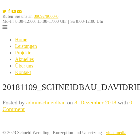
Skip
to
Rufen Sie uns an
09092/9660-6
content
Mo-Fr 8:00-12:00, 13:00-17:00 Uhr | Sa 8:00-12:00 Uhr
Home
Leistungen
Projekte
Aktuelles
Über uns
Kontakt
20181109_SCHNEIDBAU_DAVIDRIE
Posted by
adminschneidbau
on
8. Dezember 2018
with
0
Comment
© 2023 Schneid Wemding | Konzeption und Umsetzung -
vidadmedia