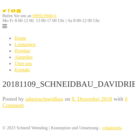
Skip
to
Rufen Sie uns an
09092/9660-6
content
Mo-Fr 8:00-12:00, 13:00-17:00 Uhr | Sa 8:00-12:00 Uhr
Home
Leistungen
Projekte
Aktuelles
Über uns
Kontakt
20181109_SCHNEIDBAU_DAVIDRIE
Posted by
adminschneidbau
on
8. Dezember 2018
with
0
Comment
© 2023 Schneid Wemding | Konzeption und Umsetzung -
vidadmedia