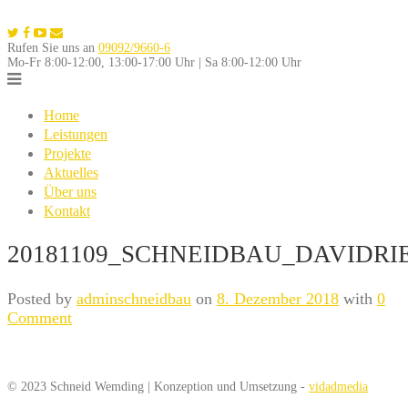
Skip
to
Rufen Sie uns an
09092/9660-6
content
Mo-Fr 8:00-12:00, 13:00-17:00 Uhr | Sa 8:00-12:00 Uhr
Home
Leistungen
Projekte
Aktuelles
Über uns
Kontakt
20181109_SCHNEIDBAU_DAVIDRIE
Posted by
adminschneidbau
on
8. Dezember 2018
with
0
Comment
© 2023 Schneid Wemding | Konzeption und Umsetzung -
vidadmedia