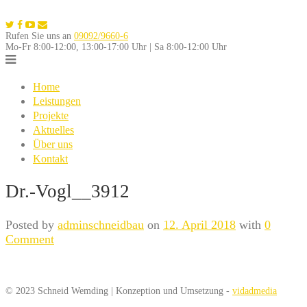
Skip
to
Rufen Sie uns an
09092/9660-6
content
Mo-Fr 8:00-12:00, 13:00-17:00 Uhr | Sa 8:00-12:00 Uhr
Home
Leistungen
Projekte
Aktuelles
Über uns
Kontakt
Dr.-Vogl__3912
Posted by
adminschneidbau
on
12. April 2018
with
0
Comment
© 2023 Schneid Wemding | Konzeption und Umsetzung -
vidadmedia