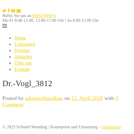
Skip
to
Rufen Sie uns an
09092/9660-6
content
Mo-Fr 8:00-12:00, 13:00-17:00 Uhr | Sa 8:00-12:00 Uhr
Home
Leistungen
Projekte
Aktuelles
Über uns
Kontakt
Dr.-Vogl_3812
Posted by
adminschneidbau
on
12. April 2018
with
0
Comment
© 2023 Schneid Wemding | Konzeption und Umsetzung -
vidadmedia