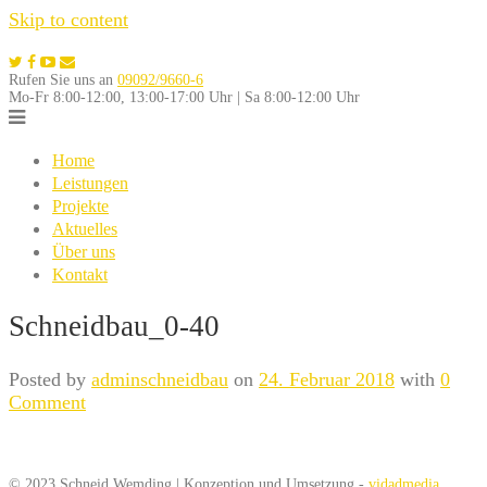
Skip to content
Rufen Sie uns an
09092/9660-6
Mo-Fr 8:00-12:00, 13:00-17:00 Uhr | Sa 8:00-12:00 Uhr
Home
Leistungen
Projekte
Aktuelles
Über uns
Kontakt
Schneidbau_0-40
Posted by
adminschneidbau
on
24. Februar 2018
with
0
Comment
© 2023 Schneid Wemding | Konzeption und Umsetzung -
vidadmedia