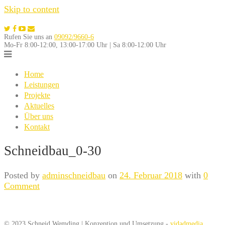
Skip to content
Rufen Sie uns an
09092/9660-6
Mo-Fr 8:00-12:00, 13:00-17:00 Uhr | Sa 8:00-12:00 Uhr
Home
Leistungen
Projekte
Aktuelles
Über uns
Kontakt
Schneidbau_0-30
Posted by
adminschneidbau
on
24. Februar 2018
with
0
Comment
© 2023 Schneid Wemding | Konzeption und Umsetzung -
vidadmedia