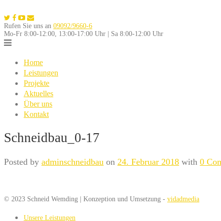
Skip
to
Rufen Sie uns an
09092/9660-6
content
Mo-Fr 8:00-12:00, 13:00-17:00 Uhr | Sa 8:00-12:00 Uhr
Home
Leistungen
Projekte
Aktuelles
Über uns
Kontakt
Schneidbau_0-17
Posted by
adminschneidbau
on
24. Februar 2018
with
0 Co
© 2023 Schneid Wemding | Konzeption und Umsetzung -
vidadmedia
Unsere Leistungen