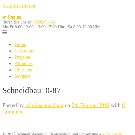
Skip to content
Rufen Sie uns an
09092/9660-6
Mo-Fr 8:00-12:00, 13:00-17:00 Uhr | Sa 8:00-12:00 Uhr
Home
Leistungen
Projekte
Aktuelles
Über uns
Kontakt
Schneidbau_0-87
Posted by
adminschneidbau
on
24. Februar 2018
with
0
Comment
© 2023 Schneid Wemding | Konzeption und Umsetzung -
vidadmedia