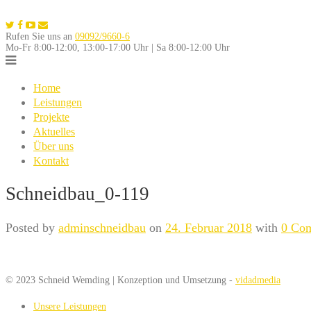
Skip
to
Rufen Sie uns an
09092/9660-6
content
Mo-Fr 8:00-12:00, 13:00-17:00 Uhr | Sa 8:00-12:00 Uhr
Home
Leistungen
Projekte
Aktuelles
Über uns
Kontakt
Schneidbau_0-119
Posted by
adminschneidbau
on
24. Februar 2018
with
0 Co
© 2023 Schneid Wemding | Konzeption und Umsetzung -
vidadmedia
Unsere Leistungen