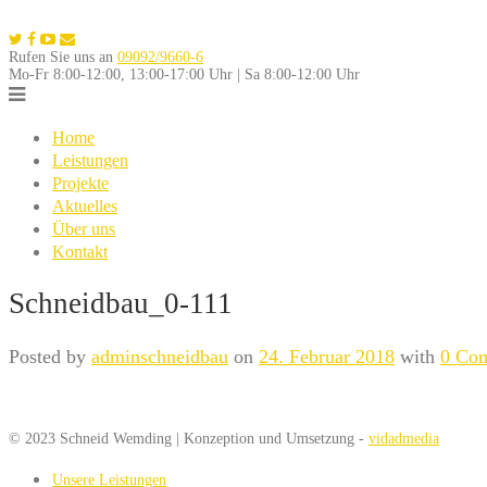
Skip
to
Rufen Sie uns an
09092/9660-6
content
Mo-Fr 8:00-12:00, 13:00-17:00 Uhr | Sa 8:00-12:00 Uhr
Home
Leistungen
Projekte
Aktuelles
Über uns
Kontakt
Schneidbau_0-111
Posted by
adminschneidbau
on
24. Februar 2018
with
0 Co
© 2023 Schneid Wemding | Konzeption und Umsetzung -
vidadmedia
Unsere Leistungen