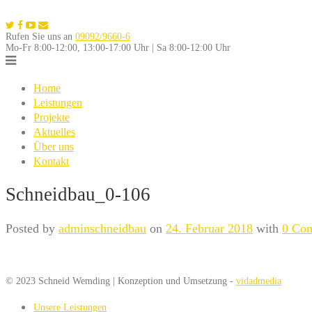
Skip
to
Rufen Sie uns an
09092/9660-6
content
Mo-Fr 8:00-12:00, 13:00-17:00 Uhr | Sa 8:00-12:00 Uhr
Home
Leistungen
Projekte
Aktuelles
Über uns
Kontakt
Schneidbau_0-106
Posted by
adminschneidbau
on
24. Februar 2018
with
0 Co
© 2023 Schneid Wemding | Konzeption und Umsetzung -
vidadmedia
Unsere Leistungen