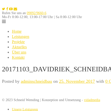
Skip
to
Rufen Sie uns an
09092/9660-6
content
Mo-Fr 8:00-12:00, 13:00-17:00 Uhr | Sa 8:00-12:00 Uhr
Home
Leistungen
Projekte
Aktuelles
Über uns
Kontakt
20171103_DAVIDRIEK_SCHNEIDBA
Posted by
adminschneidbau
on
25. November 2017
with
0 
© 2023 Schneid Wemding | Konzeption und Umsetzung -
vidadmedia
Unsere Leistungen