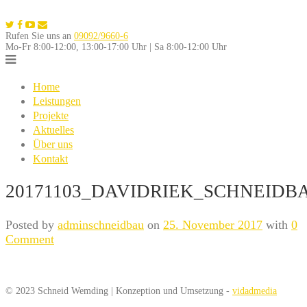
Skip
to
Rufen Sie uns an
09092/9660-6
content
Mo-Fr 8:00-12:00, 13:00-17:00 Uhr | Sa 8:00-12:00 Uhr
Home
Leistungen
Projekte
Aktuelles
Über uns
Kontakt
20171103_DAVIDRIEK_SCHNEIDBA
Posted by
adminschneidbau
on
25. November 2017
with
0
Comment
© 2023 Schneid Wemding | Konzeption und Umsetzung -
vidadmedia