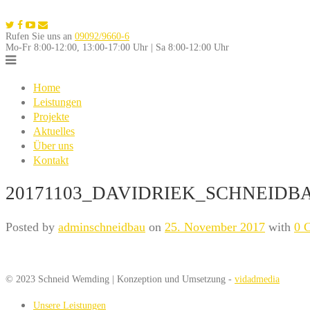
Skip
to
Rufen Sie uns an
09092/9660-6
content
Mo-Fr 8:00-12:00, 13:00-17:00 Uhr | Sa 8:00-12:00 Uhr
Home
Leistungen
Projekte
Aktuelles
Über uns
Kontakt
20171103_DAVIDRIEK_SCHNEIDBA
Posted by
adminschneidbau
on
25. November 2017
with
0 
© 2023 Schneid Wemding | Konzeption und Umsetzung -
vidadmedia
Unsere Leistungen