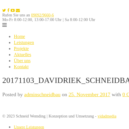
Skip
to
Rufen Sie uns an
09092/9660-6
content
Mo-Fr 8:00-12:00, 13:00-17:00 Uhr | Sa 8:00-12:00 Uhr
Home
Leistungen
Projekte
Aktuelles
Über uns
Kontakt
20171103_DAVIDRIEK_SCHNEIDBA
Posted by
adminschneidbau
on
25. November 2017
with
0 
© 2023 Schneid Wemding | Konzeption und Umsetzung -
vidadmedia
Unsere Leistungen