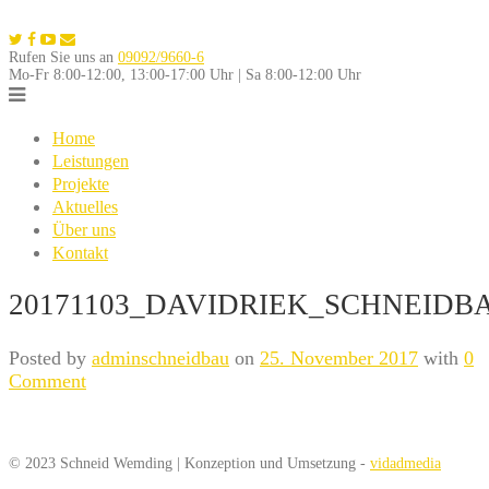
Skip
to
Rufen Sie uns an
09092/9660-6
content
Mo-Fr 8:00-12:00, 13:00-17:00 Uhr | Sa 8:00-12:00 Uhr
Home
Leistungen
Projekte
Aktuelles
Über uns
Kontakt
20171103_DAVIDRIEK_SCHNEIDBA
Posted by
adminschneidbau
on
25. November 2017
with
0
Comment
© 2023 Schneid Wemding | Konzeption und Umsetzung -
vidadmedia