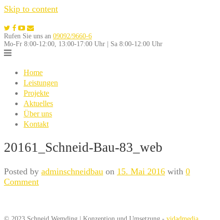
Skip to content
Rufen Sie uns an
09092/9660-6
Mo-Fr 8:00-12:00, 13:00-17:00 Uhr | Sa 8:00-12:00 Uhr
Home
Leistungen
Projekte
Aktuelles
Über uns
Kontakt
20161_Schneid-Bau-83_web
Posted by
adminschneidbau
on
15. Mai 2016
with
0
Comment
© 2023 Schneid Wemding | Konzeption und Umsetzung -
vidadmedia